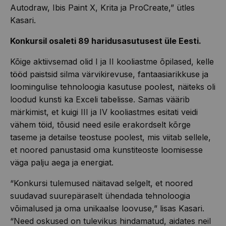
Autodraw, Ibis Paint X, Krita ja ProCreate,” ütles
Kasari.
Konkursil osaleti 89 haridusasutusest üle Eesti.
Kõige aktiivsemad olid I ja II kooliastme õpilased, kelle
tööd paistsid silma värvikirevuse, fantaasiarikkuse ja
loomingulise tehnoloogia kasutuse poolest, näiteks oli
loodud kunsti ka Exceli tabelisse. Samas väärib
märkimist, et kuigi III ja IV kooliastmes esitati veidi
vähem töid, tõusid need esile erakordselt kõrge
taseme ja detailse teostuse poolest, mis viitab sellele,
et noored panustasid oma kunstiteoste loomisesse
väga palju aega ja energiat.
“Konkursi tulemused näitavad selgelt, et noored
suudavad suurepäraselt ühendada tehnoloogia
võimalused ja oma unikaalse loovuse,” lisas Kasari.
“Need oskused on tulevikus hindamatud, aidates neil