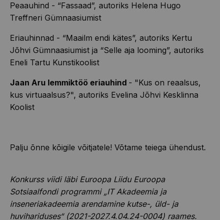
Peaauhind - “Fassaad”, autoriks Helena Hugo
Treffneri Gümnaasiumist
Eriauhinnad - “Maailm endi kätes”, autoriks Kertu
Jõhvi Gümnaasiumist ja “Selle aja looming”, autoriks
Eneli Tartu Kunstikoolist
Jaan Aru lemmiktöö eriauhind
- "Kus on reaalsus,
kus virtuaalsus?", autoriks Evelina Jõhvi Kesklinna
Koolist
Palju õnne kõigile võitjatele! Võtame teiega ühendust.
Konkurss viidi läbi Euroopa Liidu Euroopa
Sotsiaalfondi programmi „IT Akadeemia ja
inseneriakadeemia arendamine kutse-,
üld
- ja
huvihariduses“ (2021-2027.4.04.24-0004) raames.