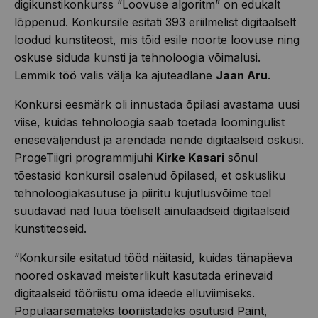
digikunstikonkurss “Loovuse algoritm” on edukalt
lõppenud. Konkursile esitati 393 eriilmelist digitaalselt
loodud kunstiteost, mis tõid esile noorte loovuse ning
oskuse siduda kunsti ja tehnoloogia võimalusi.
Lemmik töö valis välja ka ajuteadlane
Jaan Aru
.
Konkursi eesmärk oli innustada õpilasi avastama uusi
viise, kuidas tehnoloogia saab toetada loomingulist
eneseväljendust ja arendada nende digitaalseid oskusi.
ProgeTiigri programmijuhi
Kirke Kasari
sõnul
tõestasid konkursil osalenud õpilased, et oskusliku
tehnoloogiakasutuse ja piiritu kujutlusvõime toel
suudavad nad luua tõeliselt ainulaadseid digitaalseid
kunstiteoseid.
“Konkursile esitatud tööd näitasid, kuidas tänapäeva
noored oskavad meisterlikult kasutada erinevaid
digitaalseid tööriistu oma ideede elluviimiseks.
Populaarsemateks tööriistadeks osutusid Paint,