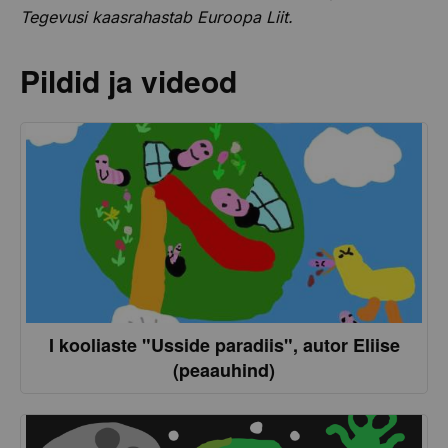
Tegevusi
kaasrahastab
Euroopa Liit.
Pildid ja videod
I kooliaste "Usside paradiis", autor Eliise
(peaauhind)