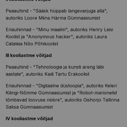
Peaauhind - "Sääsk hüppab langevarjuga alla",
autoriks Loore Miina Härma Gümnaasiumist
Eriauhinnad - "Minu maailm", autoriks Henry Leisi
Koolist ja "Anonymous hacker", autoriks Laura
Cataleia Nõo Põhikoolist
III kooliastme võitjad
Peaauhind - "Tehnoloogia ja kunsti areng läbi
aastate", autoriks Kadi Tartu Erakoolist
Eriauhinnad - "Digitaalne düstoopia", autoriks Keleri
Kilingi-Nõmme Gümnaasiumist ja "Robot-marionetid
tõmbavad loovuse nööre", autoriks Oishorjo Tallinna
Saksa Gümnaasiumist
IV kooliastme võitjad