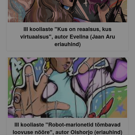
III kooliaste "Kus on reaalsus, kus
virtuaalsus", autor Evelina (Jaan Aru
eriauhind)
III kooliaste "Robot-marionetid tõmbavad
loovuse nööre", autor Oishorjo (eriauhind)