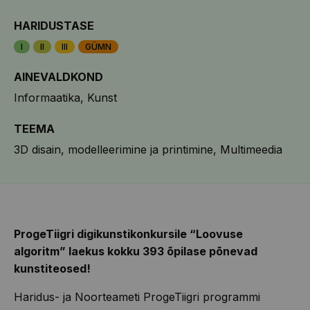
HARIDUSTASE
I
II
III
GÜMN
AINEVALDKOND
Informaatika
Kunst
TEEMA
3D disain, modelleerimine ja printimine
Multimeedia
ProgeTiigri digikunstikonkursile “Loovuse
algoritm” laekus kokku 393 õpilase põnevad
kunstiteosed!
Haridus- ja Noorteameti ProgeTiigri programmi