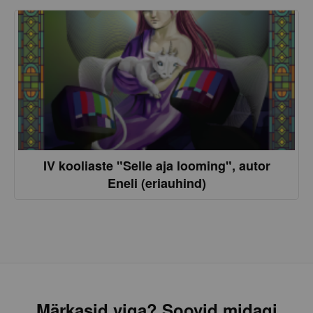
IV kooliaste "Selle aja looming", autor
Eneli (eriauhind)
Märkasid viga? Soovid midagi