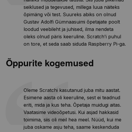
seiklused ja tegevused, millega luua näiteks
õpimäng või test. Suureks abiks on olnud
Gustav Adolfi Gümnaasuimi õpetajate poolt
loodud veebileht ja juhised, ilma nendeta
oleks olnud päris keeruline. Scratch'i puhul
on tore, et seda saab siduda Raspberry Pi-ga.
Õppurite kogemused
Oleme Scratchi kasutanud juba mitu aastat.
Esimene aasta oli keeruline, sest ei teadnud
eriti, mida ja kus teha. Õpetaja muidugi aitas.
Vaatasime videoõpetusi. Kui asjad hakkasid
toimima, siis oli meil hea meel. Nüüd, kui me
juba oskame asju teha, saame keskenduda