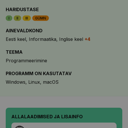
HARIDUSTASE
I
II
III
GÜMN
AINEVALDKOND
Eesti keel
Informaatika
Inglise keel
+4
TEEMA
Programmeerimine
PROGRAMM ON KASUTATAV
Windows
Linux
macOS
ALLALAADIMISED JA LISAINFO