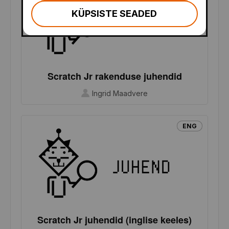
KÜPSISTE SEADED
Scratch Jr rakenduse juhendid
Ingrid Maadvere
ENG
Scratch Jr juhendid (inglise keeles)