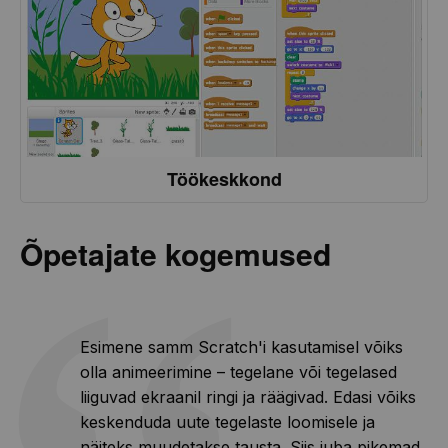
Töökeskkond
Õpetajate kogemused
Esimene samm Scratch'i kasutamisel võiks
olla animeerimine – tegelane või tegelased
liiguvad ekraanil ringi ja räägivad. Edasi võiks
keskenduda uute tegelaste loomisele ja
näiteks muudetakse tausta. Siis juba pikemad