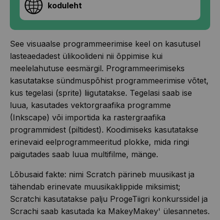
koduleht
See visuaalse programmeerimise keel on kasutusel
lasteaedadest ülikoolideni nii õppimise kui
meelelahutuse eesmärgil. Programmeerimiseks
kasutatakse sündmuspõhist programmeerimise võtet,
kus tegelasi (sprite) liigutatakse. Tegelasi saab ise
luua, kasutades vektorgraafika programme
(Inkscape) või importida ka rastergraafika
programmidest (piltidest). Koodimiseks kasutatakse
erinevaid eelprogrammeeritud plokke, mida ringi
paigutades saab luua multifilme, mänge.
Lõbusaid fakte: nimi Scratch pärineb muusikast ja
tähendab erinevate muusikaklippide miksimist;
Scratchi kasutatakse palju ProgeTiigri konkurssidel ja
Scrachi saab kasutada ka MakeyMakey' ülesannetes.