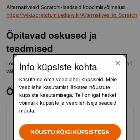
Alternatiivseid Scratchi-laadseid koodimisvõimalusi:
https://wiki.scratch.mit.edu/wiki/Alternatives_to_Scratch
Õpitavad oskused ja
teadmised
×
Info küpsiste kohta
Loogika, programmeerimise alused, matemaatika, loo
väljamõtlemine, jutustuse loomine, animeerimine.
Kasutame oma veebilehel küpsiseid. Meie
veebilehe kasutamist jätkates nõustute
Õppematerjalid
küpsiste kasutamisega. Teil on igal hetkel
võimalik küpsiste ja veebilehitseja seadeid
muuta.
ALUSHARIDUS
(
4
)
EST
NÕUSTU KÕIGI KÜPSISTEGA