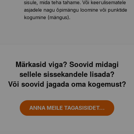
sisule, mida teha tahame. Või keerulisematele
asjadele nagu õpimängu loomine või punktide
kogumine (mängus).
Märkasid viga? Soovid midagi
sellele sissekandele lisada?
Või soovid jagada oma kogemust?
ANNA MEILE TAGASISIDET…