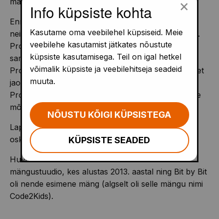
×
mängu mängida vaid veebiversioonis.
Info küpsiste kohta
Enne, kui lapsed õpivad programmeerima, tuleks
Kasutame oma veebilehel küpsiseid. Meie
neile tutvustada, kuidas programmeerijad mõtlevad.
veebilehe kasutamist jätkates nõustute
Programmeerijad analüüsivad ja mõtlevad samm-
küpsiste kasutamisega. Teil on igal hetkel
sammult enne tegutsema hakkamist.
võimalik küpsiste ja veebilehitseja seadeid
Programmeerijad lahendavad suuri probleeme nii, et
muuta.
jaotavad need väiksemateks probleemideks.
Programmeerimises on tähtis abstraktne ja loogiline
mõtlemine.
NÕUSTU KÕIGI KÜPSISTEGA
Lapsed saavad mängida Bit by Bit'i ilma, et nad
oskaks lugeda või arvutada.
KÜPSISTE SEADED
Huvitav teada: Rikai Games oli Tallinnas asuv
mängustuudio, kes alustas 2013. aastal ning Bit by Bit
oli nende esimene mäng (algselt oli selle mängu nimi
Code2Kids).