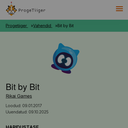
PROGETIIGRI KOGUMIK
Progetiiger
Vahendid
Bit by Bit
RAAMAT
HARNO
Bit by Bit
Rikai Games
Loodud: 09.01.2017
Uuendatud: 09.10.2025
HARIDUSTASE