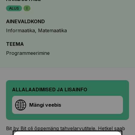
ALUS
I
AINEVALDKOND
Informaatika
Matemaatika
TEEMA
Programmeerimine
ALLALAADIMISED JA LISAINFO
Mängi veebis
Bit by Bit oli õppemäng tahvelarvutitele. Hetkel saab