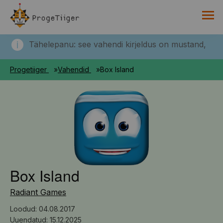
PROGETIIGRI KOGUMIK
Tähelepanu: see vahendi kirjeldus on mustand,
RAAMAT
mis avaldatakse tulevikus!
Progetiiger
Vahendid
Box Island
HARNO
Box Island
Radiant Games
Loodud: 04.08.2017
Uuendatud: 15.12.2025