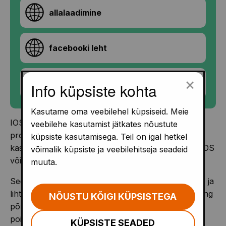
allalaadimine
facebooki leht
×
youtube kanal
Info küpsiste kohta
Kasutame oma veebilehel küpsiseid. Meie
IOS ja Android äpp, mis õpetab mängulises võtmes
veebilehe kasutamist jätkates nõustute
programmeerimise algteadmisi. Lapsi toetab
küpsiste kasutamisega. Teil on igal hetkel
kasutamisel visuaalne juhis. Mängul on 100 taset, IOS
võimalik küpsiste ja veebilehitseja seadeid
võimaldab 10 esimest taset tasuta mängida.
muuta.
See mäng sobib päris algajatele, sest on mänguline ja
lihtne. Sõbralikud tegelased, värviline 3D maailm ning
NÕUSTU KÕIGI KÜPSISTEGA
põnev lugu muudavad mängu ühtviisi põnevaks nii
poistele kui tüdrukutele.
KÜPSISTE SEADED