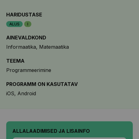
HARIDUSTASE
ALUS
I
AINEVALDKOND
Informaatika
Matemaatika
TEEMA
Programmeerimine
PROGRAMM ON KASUTATAV
iOS
Android
ALLALAADIMISED JA LISAINFO