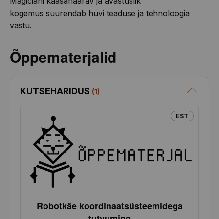
Magiciani kaasahaarav ja avastuslik
kogemus suurendab huvi teaduse ja tehnoloogia
vastu.
Õppematerjalid
KUTSEHARIDUS
(
1
)
EST
Robotkäe koordinaatsüsteemidega
tutvumine