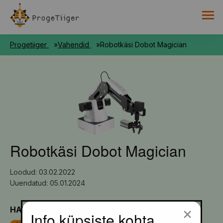
PROGETIIGRI KOGUMIK
Progetiiger
Vahendid
Robotkäsi Dobot Magician
RAAMAT
HARNO
Robotkäsi Dobot Magician
Loodud: 03.02.2022
Uuendatud: 05.01.2024
×
HARIDUSTASE
Info küpsiste kohta