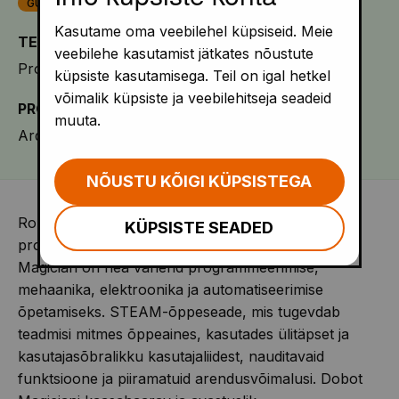
GÜMN
KUTSE
Kasutame oma veebilehel küpsiseid. Meie
TEEMA
veebilehe kasutamist jätkates nõustute
Programmeerimine
Robootika
küpsiste kasutamisega. Teil on igal hetkel
võimalik küpsiste ja veebilehitseja seadeid
PROGRAMM ON KASUTATAV
muuta.
Arduino
NÕUSTU KÕIGI KÜPSISTEGA
Robotkäsi Dobot Magician on hea lahendus
KÜPSISTE SEADED
projekteerimise ja kodeerimise õpetamiseks.
Dobot
Magician on hea vahend programmeerimise,
mehaanika, elektroonika ja automatiseerimise
õpetamiseks. STEAM-õppeseade, mis tugevdab
teadmisi mitmes õppeaines, kasutades ülitäpset ja
kasutajasõbralikku kasutajaliidest, nauditavaid
funktsioone ja piiramatuid arendusvõimalusi. Dobot