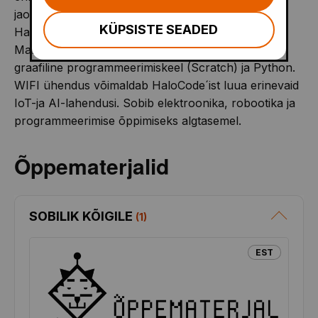
jaoks saab kasutada mikroUSB- või akupesa.
KÜPSISTE SEADED
HaloCode miniarvutit saab programmeerida
Makeblock mBlock5 rakenduses. Toetatud on
graafiline programmeerimiskeel (Scratch) ja Python.
WIFI ühendus võimaldab HaloCode´ist luua erinevaid
IoT-ja AI-lahendusi. Sobib elektroonika, robootika ja
programmeerimise õppimiseks algtasemel.
Õppematerjalid
SOBILIK KÕIGILE
(
1
)
EST