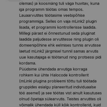
olemas) ja koosmäng tuli väga huvitav, kuna
iga programm töötas omas tempos.
Lauaarvutites töötasime veebipõhise
programmiga. Selles on vaja mLink2 plugin
lisada, et programmi kontrollerisse laadida.
Millegi pärast ei õnnestunud seda pluginat
laadida paljudesse arvutitesse ning plugin oli
domeenipõhine ehk eelmises tunnis arvutisse
laetud mLink2 järgmisel tunnil samas arvutis
uue kasutajaga ei töötanud ning protsessi pidi
kordama.
Püüdsime ühendada arvutiga korraga
rohkem kui ühte Halocode kontrollerit
(mLinki plugina probleemi tõttu tuli töötada
gruppides esialgu planeeritud individuaalse
töö asemel) ja see töötas vist ainult kasutuses
olnud õpetaja sülearvutis. Teistes arvutites oli
võimalik ühendada küll kõik kontrollerid, kuid