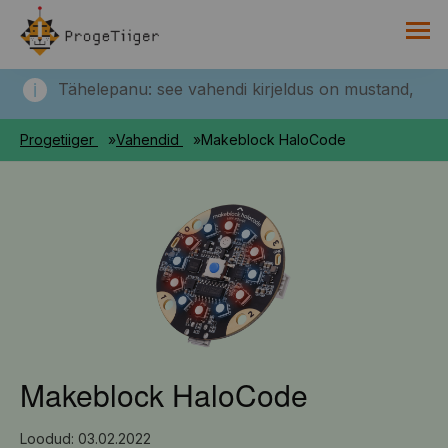
PROGETIIGRI KOGUMIK
Tähelepanu: see vahendi kirjeldus on mustand,
RAAMAT
mis avaldatakse tulevikus!
Progetiiger
Vahendid
Makeblock HaloCode
HARNO
Makeblock HaloCode
Loodud: 03.02.2022