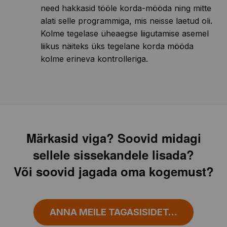
need hakkasid tööle korda-mööda ning mitte
alati selle programmiga, mis neisse laetud oli.
Kolme tegelase üheaegse liigutamise asemel
liikus näiteks üks tegelane korda mööda
kolme erineva kontrolleriga.
Märkasid viga? Soovid midagi
sellele sissekandele lisada?
Või soovid jagada oma kogemust?
ANNA MEILE TAGASISIDET…