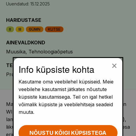
Uuendatud: 15.12.2025
HARIDUSTASE
II
III
GÜMN
KUTSE
AINEVALDKOND
Muusika
Tehnoloogiaõpetus
×
TEEMA
Info küpsiste kohta
Programmeerimine
Kasutame oma veebilehel küpsiseid. Meie
veebilehe kasutamist jätkates nõustute
küpsiste kasutamisega. Teil on igal hetkel
Makeblock Halocode on võimas miniarvuti, millel on
võimalik küpsiste ja veebilehitseja seadeid
WIFI/Bluetooth, 12 programmeeritavat RGB LED
muuta.
lampi, mikrofon, 4 puuteandurit (sisend-väljundviik),
liikumisandur, programmeeritav nupp ja ühenduspesa
NÕUSTU KÕIGI KÜPSISTEGA
erinevate elektrooniliste moodulite lisamiseks. Toite