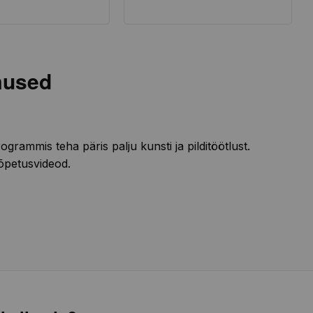
mused
ogrammis teha päris palju kunsti ja pilditöötlust.
õpetusvideod.