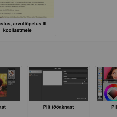
stus, arvutiõpetus III
kooliastmele
ast
Pilt tööaknast
Pi