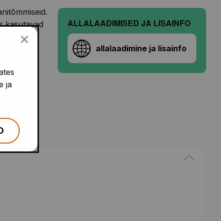
anitõmmiseid.
ALLALAADIMISED JA LISAINFO
is kasutavad
×
allalaadimine ja lisainfo
ates
e ja
D