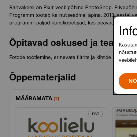
Rahvakeeli on Pixlr veebipõhine PhotoShop. Pilvepõhin
Programm töötab ka nutiseadmel äpina. 2013. aastal va
programmi paljud kunstiõpetajad, kes peavad seda või
Inf
Õpitavad oskused ja teadmis
Kasutam
nõustute
Fotode töötlemine, erinevate filtrite ja kihtide kasutam
veebile
Õppematerjalid
NÕ
MÄÄRAMATA
(
2
)
EST