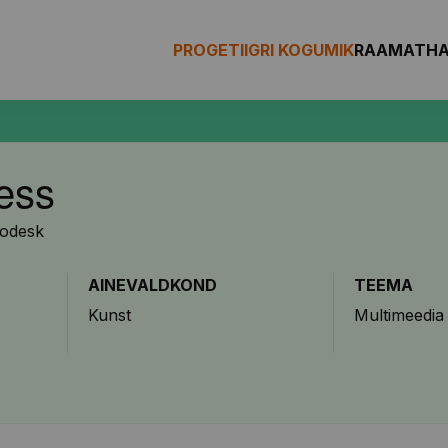
PROGETIIGRI KOGUMIK
RAAMAT
H
ress
todesk
AINEVALDKOND
TEEMA
Kunst
Multimeedia