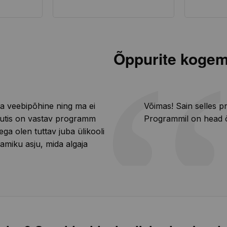
Õppurite koge
a veebipõhine ning ma ei
Võimas! Sain selles pr
rvutis on vastav programm
Programmil on head 
ga olen tuttav juba ülikooli
amiku asju, mida algaja