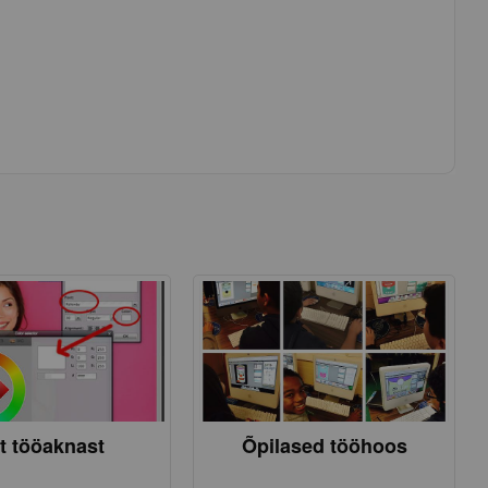
lt tööaknast
Õpilased tööhoos