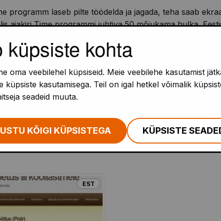
e programm laseb pilte töödelda ja jagada, teha saab ekra
lis ajakiri Time programmi juhtiva 50 mõjukama hulka. Eest
mekamaks kui senised vabavaralised lahendused.
o küpsiste kohta
ed
e oma veebilehel küpsiseid. Meie veebilehe kasutamist jätk
 küpsiste kasutamisega. Teil on igal hetkel võimalik küpsist
ine, fotode salvestamine erinevates formaatides.
hitseja seadeid muuta.
USTU KÕIGI KÜPSISTEGA
KÜPSISTE SEADE
EST