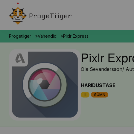
Progetiiger
Vahendid
Pixlr Express
Pixlr Exp
Ola Sevandersson/ Au
HARIDUSTASE
III
GÜMN